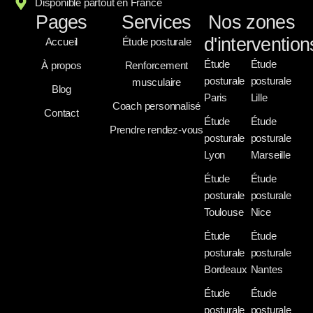
Disponible partout en France
Pages
Services
Nos zones
d'intervention
Accueil
Étude posturale
Étude
Étude
À propos
Renforcement
posturale
posturale
musculaire
Blog
Paris
Lille
Coach personnalisé
Contact
Étude
Étude
Prendre rendez-vous
posturale
posturale
Lyon
Marseille
Étude
Étude
posturale
posturale
Toulouse
Nice
Étude
Étude
posturale
posturale
Bordeaux
Nantes
Étude
Étude
posturale
posturale