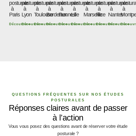
posturale
posturale
posturale
posturale
posturale
posturale
posturale
posturale
posturale
postura
à
à
à
à
à
à
à
à
à
à
Paris
Lyon
Toulouse
Bordeaux
Rennes
Lille
Marseille
Nice
Nantes
Montpel
Découvrir
Découvrir
Découvrir
Découvrir
Découvrir
Découvrir
Découvrir
Découvrir
Découvrir
Découvr
QUESTIONS FRÉQUENTES SUR NOS ÉTUDES
POSTURALES
Réponses claires avant de passer
à l’action
Vous vous posez des questions avant de réserver votre étude
posturale ?